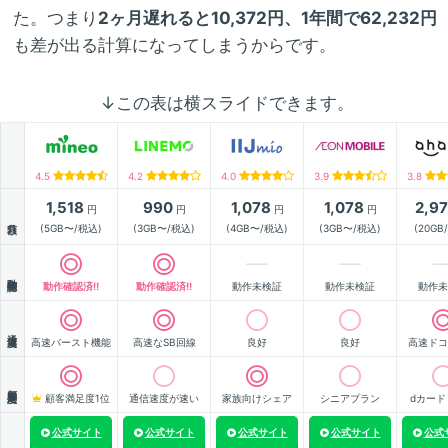
た。つまり
2ヶ月遅れると10,372円、1年間で62,232円
も差が出る計算になってしまうからです。
↓この表は横スライドできます。
4.5
4.2
4.0
3.9
3.8
1,518
990
1,078
1,078
2,9
円
円
円
円
月額
(5GB〜/税込)
(3GB〜/税込)
(4GB〜/税込)
(3GB〜/税込)
(20GB
動作確認
動作確認済!!
動作確認済!!
動作未検証
動作未検証
動作未
通信速度
高速バースト機能
高速なSB回線
良好
良好
高速ドコ
顧客満足度
顧客満足度1位
通信速度が速い
家族向けシェア
シニアプラン
dカード
公式サイト
公式サイト
公式サイト
公式サイト
公式