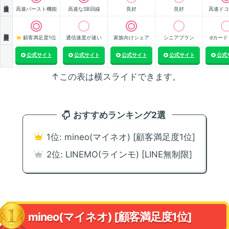
通信速度
高速バースト機能
高速なSB回線
良好
良好
高速ドコ
顧客満足度
顧客満足度1位
通信速度が速い
家族向けシェア
シニアプラン
dカード
公式サイト
公式サイト
公式サイト
公式サイト
公式
↑この表は横スライドできます。
おすすめランキング2選
1位: mineo(マイネオ) [顧客満足度1位]
2位: LINEMO(ラインモ) [LINE無制限]
mineo(マイネオ) [顧客満足度1位]