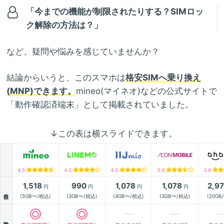
「今までの機能が制限されたりする？SIMロッ
ク解除の方法は？」
など、疑問や悩みを感じていませんか？
結論からいうと、このスマホは
格安SIMへ乗り換え
(MNP)できます。
mineo(マイネオ)などの公式サイトで
「動作確認済端末」として掲載されていました。
↓この表は横スライドできます。
4.5
4.2
4.0
3.9
3.8
1,518
990
1,078
1,078
2,9
円
円
円
円
月額
(5GB〜/税込)
(3GB〜/税込)
(4GB〜/税込)
(3GB〜/税込)
(20GB
動作確認