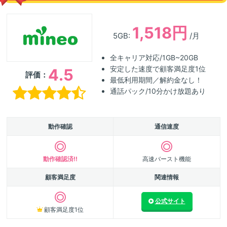
1,518円
5GB:
/月
全キャリア対応/1GB~20GB
安定した速度で顧客満足度1位
4.5
評価：
最低利用期間／解約金なし！
通話パック/10分かけ放題あり
動作確認
通信速度
動作確認済!!
高速バースト機能
顧客満足度
関連情報
公式サイト
顧客満足度1位