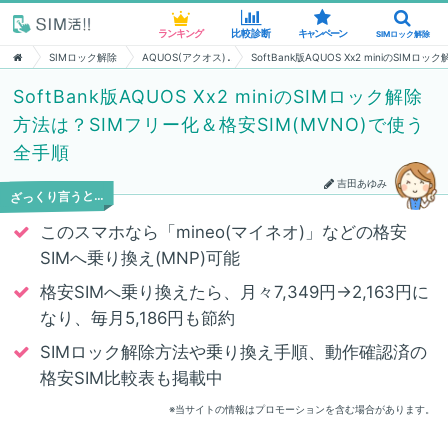
ランキング
ランキング
比較診断
比較診断
キャンペーン
キャンペーン
SIMロック解除
SIMロック解除
SIMロック解除
AQUOS(アクオス)
SoftBank版AQUOS Xx2 miniのSI
SoftBank版AQUOS Xx2 miniのSIMロック解除
方法は？SIMフリー化＆格安SIM(MVNO)で使う
全手順
吉田あゆみ
ざっくり言うと…
このスマホなら「mineo(マイネオ)」などの格安
SIMへ乗り換え(MNP)可能
格安SIMへ乗り換えたら、月々7,349円→2,163円に
なり、毎月5,186円も節約
SIMロック解除方法や乗り換え手順、動作確認済の
格安SIM比較表も掲載中
※当サイトの情報はプロモーションを含む場合があります。