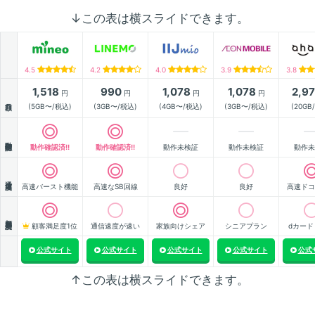
↓この表は横スライドできます。
4.5
4.2
4.0
3.9
3.8
1,518
990
1,078
1,078
2,9
円
円
円
円
月額
(5GB〜/税込)
(3GB〜/税込)
(4GB〜/税込)
(3GB〜/税込)
(20GB
動作確認
動作確認済!!
動作確認済!!
動作未検証
動作未検証
動作未
通信速度
高速バースト機能
高速なSB回線
良好
良好
高速ドコ
顧客満足度
顧客満足度1位
通信速度が速い
家族向けシェア
シニアプラン
dカード
公式サイト
公式サイト
公式サイト
公式サイト
公式
↑この表は横スライドできます。