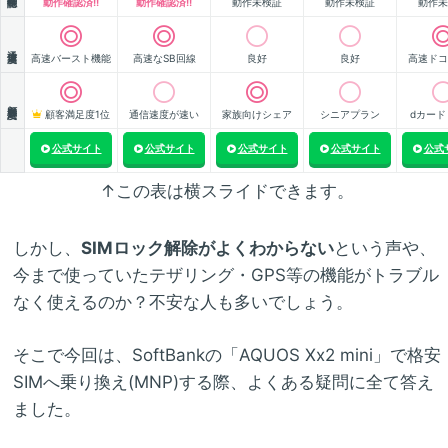
動作確認済!!
動作確認済!!
動作未検証
動作未検証
動作未
通信速度
高速バースト機能
高速なSB回線
良好
良好
高速ドコ
顧客満足度
顧客満足度1位
通信速度が速い
家族向けシェア
シニアプラン
dカード
公式サイト
公式サイト
公式サイト
公式サイト
公式
↑この表は横スライドできます。
しかし、
SIMロック解除がよくわからない
という声や、
今まで使っていたテザリング・GPS等の機能がトラブル
なく使えるのか？不安な人も多いでしょう。
そこで今回は、SoftBankの「AQUOS Xx2 mini」で格安
SIMへ乗り換え(MNP)する際、よくある疑問に全て答え
ました。