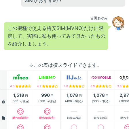
SIMがおすすめ？
吉田あゆみ
この機種で使える格安SIM(MVNO)だけに限
定して、実際に私も使ってみて良かったもの
を紹介しましょう。
↓この表は横スライドできます。
4.5
4.2
4.0
3.9
3.8
1,518
990
1,078
1,078
2,9
円
円
円
円
月額
(5GB〜/税込)
(3GB〜/税込)
(4GB〜/税込)
(3GB〜/税込)
(20GB
動作確認
動作確認済!!
動作確認済!!
動作未検証
動作未検証
動作未