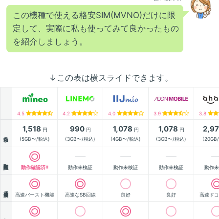
この機種で使える格安SIM(MVNO)だけに限
定して、実際に私も使ってみて良かったもの
を紹介しましょう。
↓この表は横スライドできます。
4.5
4.2
4.0
3.9
3.8
1,518
990
1,078
1,078
2,9
円
円
円
円
月額
(5GB〜/税込)
(3GB〜/税込)
(4GB〜/税込)
(3GB〜/税込)
(20GB
動作確認
動作確認済!!
動作未検証
動作未検証
動作未検証
動作未
通信速度
高速バースト機能
高速なSB回線
良好
良好
高速ドコ
顧客満足度