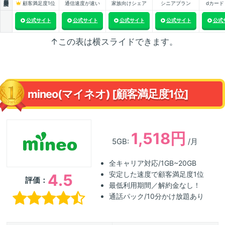
顧客満足度1位
通信速度が速い
家族向けシェア
シニアプラン
dカード
公式サイト
公式サイト
公式サイト
公式サイト
公式
↑この表は横スライドできます。
mineo(マイネオ) [顧客満足度1位]
1,518円
5GB:
/月
全キャリア対応/1GB~20GB
安定した速度で顧客満足度1位
4.5
評価：
最低利用期間／解約金なし！
通話パック/10分かけ放題あり