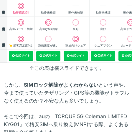
動作確認
動作確認済!!
動作未検証
動作未検証
動作未検証
動作未
通信速度
高速バースト機能
高速なSB回線
良好
良好
高速ドコ
顧客満足度
顧客満足度1位
通信速度が速い
家族向けシェア
シニアプラン
dカード
公式サイト
公式サイト
公式サイト
公式サイト
公式
↑この表は横スライドできます。
しかし、
SIMロック解除がよくわからない
という声や、
今まで使っていたテザリング・GPS等の機能がトラブル
なく使えるのか？不安な人も多いでしょう。
そこで今回は、auの「TORQUE 5G Coleman LIMITED
KYG01」で格安SIMへ乗り換え(MNP)する際、よくある