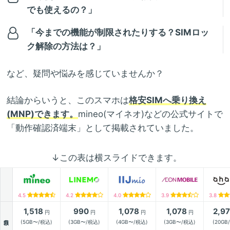
でも使えるの？」
「今までの機能が制限されたりする？SIMロッ
ク解除の方法は？」
など、疑問や悩みを感じていませんか？
結論からいうと、このスマホは
格安SIMへ乗り換え
(MNP)できます。
mineo(マイネオ)などの公式サイトで
「動作確認済端末」として掲載されていました。
↓この表は横スライドできます。
4.5
4.2
4.0
3.9
3.8
1,518
990
1,078
1,078
2,9
円
円
円
円
月額
(5GB〜/税込)
(3GB〜/税込)
(4GB〜/税込)
(3GB〜/税込)
(20GB