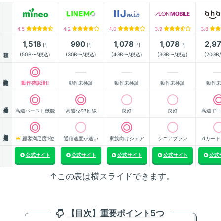
4.5
4.2
4.0
3.9
3.8
1,518
990
1,078
1,078
2,9
円
円
円
円
月額
(5GB〜/税込)
(3GB〜/税込)
(4GB〜/税込)
(3GB〜/税込)
(20GB
動作確認
動作確認済!!
動作未検証
動作未検証
動作未検証
動作未
通信速度
高速バースト機能
高速なSB回線
良好
良好
高速ドコ
顧客満足度
顧客満足度1位
通信速度が速い
家族向けシェア
シニアプラン
dカード
公式サイト
公式サイト
公式サイト
公式サイト
公式
↑この表は横スライドできます。
【目次】重要ポイント5つ