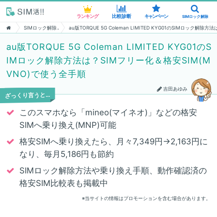
ランキング
ランキング
比較診断
比較診断
キャンペーン
キャンペーン
SIMロック解除
SIMロック解除
SIMロック解除
au版TORQUE 5G Coleman LIMITED KYG01のSIMロック
au版TORQUE 5G Coleman LIMITED KYG01のS
IMロック解除方法は？SIMフリー化＆格安SIM(M
VNO)で使う全手順
吉田あゆみ
ざっくり言うと…
このスマホなら「mineo(マイネオ)」などの格安
SIMへ乗り換え(MNP)可能
格安SIMへ乗り換えたら、月々7,349円→2,163円に
なり、毎月5,186円も節約
SIMロック解除方法や乗り換え手順、動作確認済の
格安SIM比較表も掲載中
※当サイトの情報はプロモーションを含む場合があります。