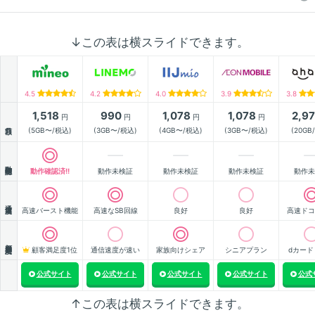
↓この表は横スライドできます。
4.5
4.2
4.0
3.9
3.8
1,518
990
1,078
1,078
2,9
円
円
円
円
月額
(5GB〜/税込)
(3GB〜/税込)
(4GB〜/税込)
(3GB〜/税込)
(20GB
動作確認
動作確認済!!
動作未検証
動作未検証
動作未検証
動作未
通信速度
高速バースト機能
高速なSB回線
良好
良好
高速ドコ
顧客満足度
顧客満足度1位
通信速度が速い
家族向けシェア
シニアプラン
dカード
公式サイト
公式サイト
公式サイト
公式サイト
公式
↑この表は横スライドできます。