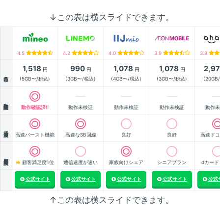
↓この表は横スライドできます。
4.5
4.2
4.0
3.9
3.8
1,518
990
1,078
1,078
2,9
円
円
円
円
月額
(5GB〜/税込)
(3GB〜/税込)
(4GB〜/税込)
(3GB〜/税込)
(20GB
動作確認
動作確認済!!
動作未検証
動作未検証
動作未検証
動作未
通信速度
高速バースト機能
高速なSB回線
良好
良好
高速ドコ
顧客満足度
顧客満足度1位
通信速度が速い
家族向けシェア
シニアプラン
dカード
公式サイト
公式サイト
公式サイト
公式サイト
公式
↑この表は横スライドできます。