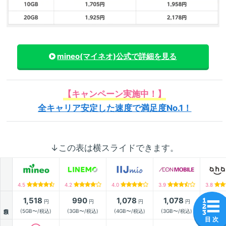
mineo(マイネオ)
公式で詳細を見る
【キャンペーン実施中！】
全キャリア安定した速度で満足度No.1！
↓この表は横スライドできます。
4.5
4.2
4.0
3.9
3.8
1,518
990
1,078
1,078
2,9
円
円
円
円
月額
(5GB〜/税込)
(3GB〜/税込)
(4GB〜/税込)
(3GB〜/税込)
(20GB
目 次