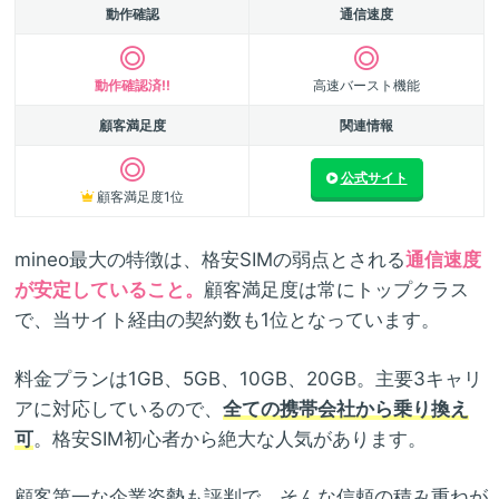
動作確認
通信速度
動作確認済!!
高速バースト機能
顧客満足度
関連情報
公式サイト
顧客満足度1位
mineo最大の特徴は、格安SIMの弱点とされる
通信速度
が安定していること。
顧客満足度は常にトップクラス
で、当サイト経由の契約数も1位となっています。
料金プランは1GB、5GB、10GB、20GB。主要3キャリ
アに対応しているので、
全ての携帯会社から乗り換え
可
。格安SIM初心者から絶大な人気があります。
顧客第一な企業姿勢も評判で、そんな信頼の積み重ねが