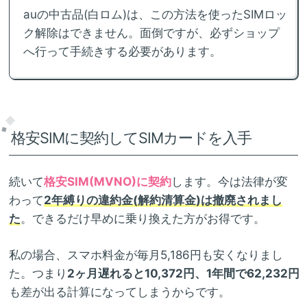
auの中古品(白ロム)は、この方法を使ったSIMロッ
ク解除はできません。面倒ですが、必ずショップ
へ行って手続きする必要があります。
格安SIMに契約してSIMカードを入手
続いて
格安SIM(MVNO)に契約
します。今は法律が変
わって
2年縛りの違約金(解約清算金)は撤廃されまし
た
。できるだけ早めに乗り換えた方がお得です。
私の場合、スマホ料金が毎月5,186円も安くなりまし
た。つまり
2ヶ月遅れると10,372円、1年間で62,232円
も差が出る計算になってしまうからです。