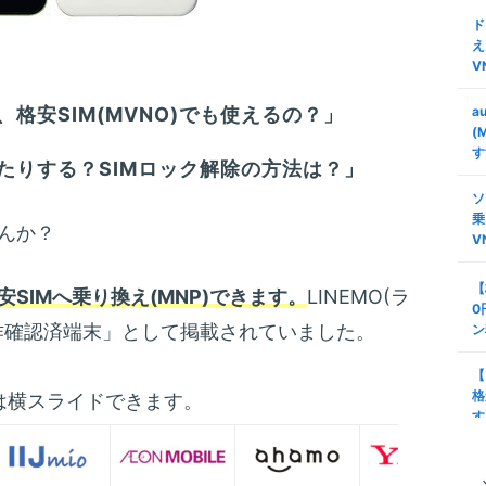
ド
え
V
格安SIM(MVNO)でも使えるの？」
a
(
す
たりする？SIMロック解除の方法は？」
ソ
乗
んか？
V
【
安SIMへ乗り換え(MNP)できます。
LINEMO(ラ
0
作確認済端末」として掲載されていました。
ン
【
格
は横スライドできます。
す
タ
安