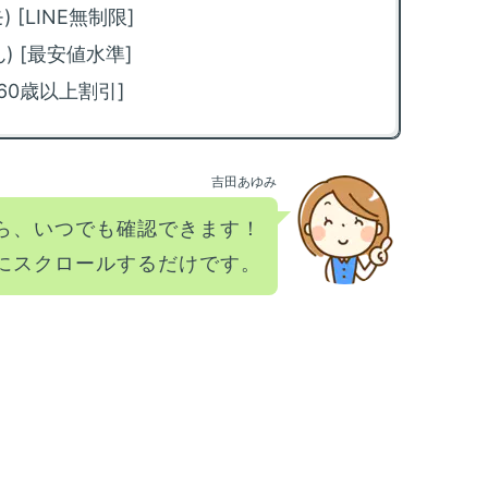
m
) [LINE無制限]
回
ぉん) [最安値水準]
法
[60歳以上割引]
m
限
化
吉田あゆみ
m
カ
ら、いつでも確認できます！
方
にスクロールするだけです。
m
放
方