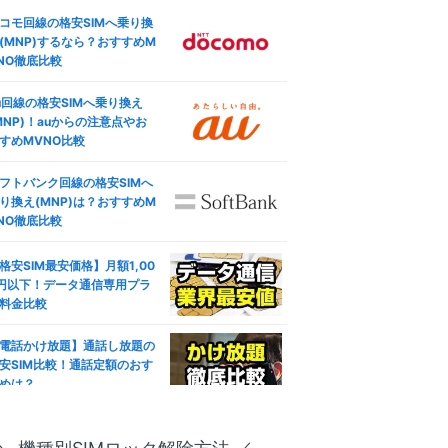
コモ回線の格安SIMへ乗り換
(MNP)するなら？おすすめM
NO徹底比較
u回線の格安SIMへ乗り換え
MNP)！auからの注意点やお
すめMVNO比較
フトバンク回線の格安SIMへ
り換え(MNP)は？おすすめM
NO徹底比較
格安SIM最安価格】月額1,00
円以下！データ通信専用プラ
料金比較
電話かけ放題】通話し放題の
安SIM比較！通話定額のおす
めは？
ブレット対応おすすめ人気格
SIM徹底比較！失敗しない選