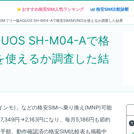
おすすめ格安SIM人気
おすすめ格安SIM人気
ランキング
ランキング
格安SIM
格安SIM
比較診断
比較診断
SIMフリー版AQUOS SH-M04-Aで格安SIM(MVNO)を使えるか調査した結果
UOS SH-M04-Aで格
O)を使えるか調査した結
インモ)」などの格安SIMへ乗り換え(MNP)可能
349円→2,163円になり、毎月5,186円も節約
え手順、動作確認済の格安SIM比較表も掲載中