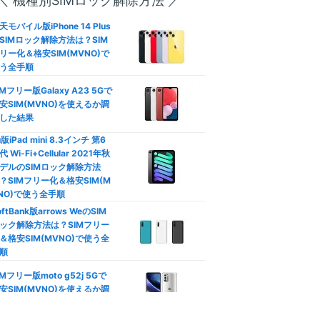
＼ 機種別SIMロック解除方法 ／
―
方は？
天モバイル版iPhone 14 Plus
792
SIMロック解除方法は？SIM
円
口座振替/デビットカード】
リー化＆格安SIM(MVNO)で
レジットカード不要の格安SI
(3GB〜/税込)
う全手順
徹底比較
IMフリー版Galaxy A23 5Gで
族割は格安SIMでも使える？
安SIM(MVNO)を使えるか調
動作未検証
族向けプランおすすめ格安SI
した結果
徹底比較
u版iPad mini 8.3インチ 第6
代 Wi-Fi+Cellular 2021年秋
カウントフリー】データ無制
やや遅い
デルのSIMロック解除方法
使い放題の罠！制限なし格安
？SIMフリー化＆格安SIM(M
IM比較
NO)で使う全手順
oftBank版arrows WeのSIM
ソニー運営
安SIMはテザリングできな
ック解除方法は？SIMフリー
？docomo/au/Softbank回
＆格安SIM(MVNO)で使う全
おすすめ比較
公式サイト
順
Phone/Androidのデータ通信
IMフリー版moto g52j 5Gで
節約！ギガ不足を解消して通
安SIM(MVNO)を使えるか調
制限回避
した結果