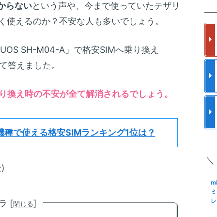
楽
からない
という声や、今まで使っていたテザリ
m
の
ス
なく使えるのか？不安な人も多いでしょう。
フ
更
使
m
OS SH-M04-A」で格安SIMへ乗り換え
a
と
ク
全て答えました。
メ
格
m
S
り換え時の不安が全て解消されるでしょう。
ア
I
で
結
S
m
ロ
機種で使える格安SIMランキング1位は？
約
化
M
手
＼
S
m
)
Sn
も
K
m
M
N
ミ
レ
 [
]
閉じる
m
S
る
格