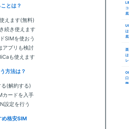
L
ミ
査
ることは？
コ
d
底
m
代
使えます(無料)
証
M
U
n
引き続き使えます
で
は
底
楽
ドSIMを使おう
m
M
変
はアプリも検討
リ
楽
プ
う
は
liCaも使えます
S
レ
m
第
底
使う方法は？
年
O
順
法
口
(
徹
る(解約する)
m
S
説
IMカードを入手
-
ボ
N
PN設定を行う
m
る
め格安SIM
も