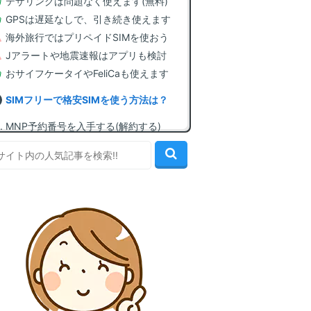
テザリングは問題なく使えます(無料)
GPSは遅延なしで、引き続き使えます
海外旅行ではプリペイドSIMを使おう
Jアラートや地震速報はアプリも検討
おサイフケータイやFeliCaも使えます
SIMフリーで格安SIMを使う方法は？
MNP予約番号を入手する(解約する)
格安SIMに契約してSIMカードを入手
SIMカードを挿してAPN設定を行う
この機種で使える、おすすめ格安SIM
1位: LINEMO(ラインモ) [LINE無制限]
2位: IIJmio(みおふぉん) [最安値水準]
3位: イオンモバイル [60歳以上割引]