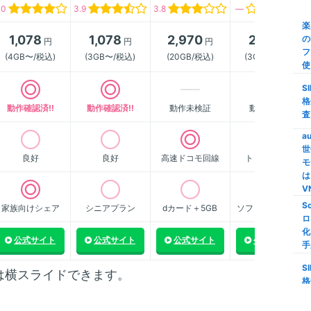
.0
3.9
3.8
―
び
楽
1,078
1,078
2,970
2,178
の
円
円
円
円
【
フ
ク
(4GB〜/税込)
(3GB〜/税込)
(20GB/税込)
(3GB〜/税込)
使
M
S
家
格
動作確認済!!
動作確認済!!
動作未検証
動作未検証
家
査
M
a
世
【
良好
良好
高速ドコモ回線
トップクラス
モ
限
は
S
V
S
家族向けシェア
シニアプラン
dカード＋5GB
ソフトバンク傘下
格
ロ
い
化
線
公式サイト
公式サイト
公式サイト
公式サイト
手
i
S
は横スライドできます。
量
格
信
査