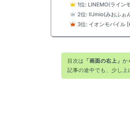
1位: LINEMO(ラインモ
2位: IIJmio(みおふ
3位: イオンモバイル 
目次は
「画面の右上」
か
記事の途中でも、少し上