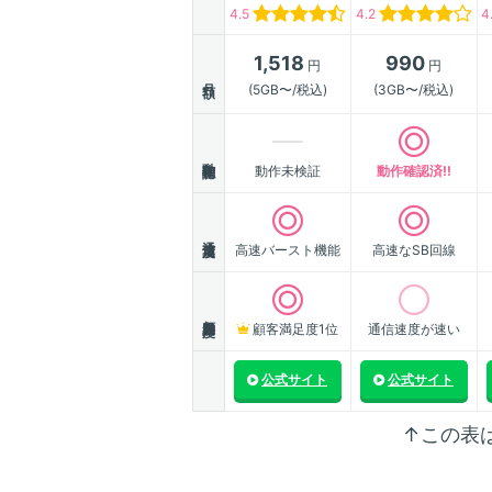
4.5
4.2
4
1,518
990
円
円
月額
(5GB〜/税込)
(3GB〜/税込)
動作確認
動作未検証
動作確認済!!
通信速度
高速バースト機能
高速なSB回線
顧客満足度
顧客満足度1位
通信速度が速い
公式サイト
公式サイト
↑この表