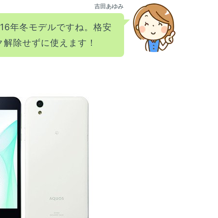
吉田あゆみ
16年冬モデルですね。格安
ック解除せずに使えます！