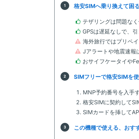
格安SIMへ乗り換えて困
テザリングは問題なく
GPSは遅延なしで、
海外旅行ではプリペイ
Jアラートや地震速報
おサイフケータイやFe
SIMフリーで格安SIMを
MNP予約番号を入手す
格安SIMに契約してS
SIMカードを挿してA
この機種で使える、おすす