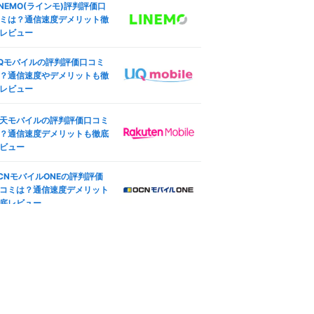
INEMO(ラインモ)評判評価口
ング設定も
した結果
ミは？通信速度デメリット徹
ocomo版iPhone SE (第3世
レビュー
ineo(マイネオ)の端末安心保
)のSIMロック解除方法は？SI
は必要？持ち込み端末やiPho
フリー化＆格安SIM(MVNO)
Qモバイルの評判評価口コミ
e保証も
使う全手順
？通信速度やデメリットも徹
レビュー
天モバイル版iPhone 12のSI
ineo(マイネオ)の契約プラン
ロック解除方法は？SIMフ
更方法は？コース変更・タイ
ー化＆格安SIM(MVNO)で使
天モバイルの評判評価口コミ
変更も
全手順
？通信速度デメリットも徹底
oftBank版iPad Pro 11インチ
ビュー
ineo(マイネオ)マイページ徹
4世代 Wi-Fi+Cellular 2022
解説！ログイン方法や設定手
秋モデルのSIMロック解除方
CNモバイルONEの評判評価
も紹介
は？SIMフリー化＆格安SIM
コミは？通信速度デメリット
MVNO)で使う全手順
底レビュー
ineo(マイネオ)アプリ徹底解
IMフリー版TOUGHBOOK FZ
！mineoスイッチやログイン
G2ABHBLAJで格安SIM(MV
ーナスも
O)を使えるか調査した結果
ineo(マイネオ)で機種変更す
方法は？対応機種やSIM変更
徹底解説