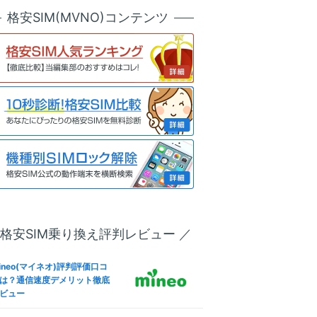
天モバイル版OPPO Reno7 A
ineo(マイネオ)メールアドレ
格安SIM(MVNO)コンテンツ
SIMロック解除方法は？SIM
設定！キャリアメールから変
リー化＆格安SIM(MVNO)で
も解説
う全手順
ineo(マイネオ)フリータンク
u版iPhone 13 ProのSIMロッ
は？引き出しルール条件やデ
解除方法は？SIMフリー化＆
リット
安SIM(MVNO)で使う全手順
ineo(マイネオ)パケットシェ
IMフリー版Redmi 9Tで格安S
方法は？パケットギフト併用
M(MVNO)を使えるか調査した
お得に
果
oftBank版Xperia 10 VのSIM
ineo(マイネオ)解約方法！違
ック解除方法は？SIMフリー
金(解約金)や日割り料金、SI
＆格安SIM(MVNO)で使う全
返却は？
順
 格安SIM乗り換え評判レビュー ／
IMフリー版Smartphone for
ineo(マイネオ)なら法人契約
apdragon Insiders ZS675
可！ビジネス利用やVPN-SI
W-BL512R16で格安SIM(MV
ineo(マイネオ)評判評価口コ
も徹底解説
O)を使えるか調査した結果
は？通信速度デメリット徹底
ビュー
ineo(マイネオ)海外で使え
IMフリー版OPPO Reno5 Aで
？海外SIMや国際電話・ロー
安SIM(MVNO)を使えるか調