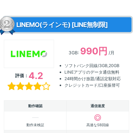
LINEMO(ラインモ) [LINE無制限]
990円
3GB:
/月
ソフトバンク回線/3GB,20GB
LINEアプリのデータ通信無料
4.2
評価：
24時間かけ放題/通話定額対応
クレジットカード/口座振替可
動作確認
通信速度
動作未検証
高速なSB回線