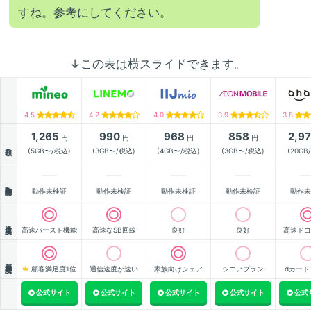
すね。参考にしてください。
↓この表は横スライドできます。
4.5
4.2
4.0
3.9
3.8
1,265
990
968
858
2,9
円
円
円
円
月額
(5GB〜/税込)
(3GB〜/税込)
(4GB〜/税込)
(3GB〜/税込)
(20GB
動作確認
動作未検証
動作未検証
動作未検証
動作未検証
動作未
通信速度
高速バースト機能
高速なSB回線
良好
良好
高速ドコ
顧客満足度
顧客満足度1位
通信速度が速い
家族向けシェア
シニアプラン
dカード
公式サイト
公式サイト
公式サイト
公式サイト
公式