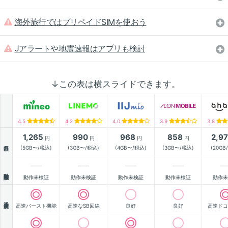
海外旅行ではプリペイドSIMを使おう
Jアラートや地震速報はアプリも検討
↓この表は横スライドできます。
4.5
4.2
4.0
3.9
3.8
1,265
990
968
858
2,9
円
円
円
円
月額
(5GB〜/税込)
(3GB〜/税込)
(4GB〜/税込)
(3GB〜/税込)
(20GB
動作確認
動作未検証
動作未検証
動作未検証
動作未検証
動作未
通信速度
高速バースト機能
高速なSB回線
良好
良好
高速ドコ
顧客満足度