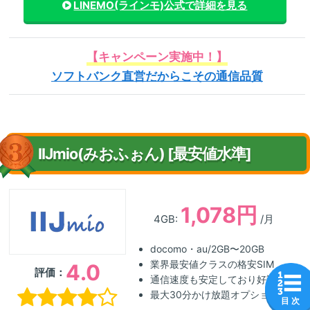
LINEMO(ラインモ)
公式で詳細を見る
【キャンペーン実施中！】
ソフトバンク直営だからこその通信品質
IIJmio(みおふぉん) [最安値水準]
1,078円
4GB:
/月
docomo・au/2GB〜20GB
業界最安値クラスの格安SIM
4.0
評価：
通信速度も安定しており好評
最大30分かけ放題オプション
目 次