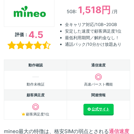
1,518円
5GB:
/月
全キャリア対応/1GB~20GB
安定した速度で顧客満足度1位
4.5
評価：
最低利用期間／解約金なし！
通話パック/10分かけ放題あり
動作確認
通信速度
動作未検証
高速バースト機能
顧客満足度
関連情報
公式サイト
顧客満足度1位
mineo最大の特徴は、格安SIMの弱点とされる
通信速度