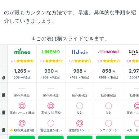
のが最もカンタンな方法です。早速、具体的な手順を紹
介していきましょう。
↓この表は横スライドできます。
4.5
4.2
4.0
3.9
3.8
1,265
990
968
858
2,9
円
円
円
円
月額
(5GB〜/税込)
(3GB〜/税込)
(4GB〜/税込)
(3GB〜/税込)
(20GB
動作確認
動作未検証
動作未検証
動作未検証
動作未検証
動作未
通信速度
高速バースト機能
高速なSB回線
良好
良好
高速ドコ
顧客満足度
顧客満足度1位
通信速度が速い
家族向けシェア
シニアプラン
dカード