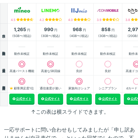
4.5
4.2
4.0
3.9
3.8
1,265
990
968
858
2,9
円
円
円
円
月額
(5GB〜/税込)
(3GB〜/税込)
(4GB〜/税込)
(3GB〜/税込)
(20GB
動作確認
動作未検証
動作未検証
動作未検証
動作未検証
動作未
通信速度
高速バースト機能
高速なSB回線
良好
良好
高速ドコ
顧客満足度
顧客満足度1位
通信速度が速い
家族向けシェア
シニアプラン
dカード
公式サイト
公式サイト
公式サイト
公式サイト
公式
↑この表は横スライドできます。
一応サポートに問い合わせもしてみましたが「申し訳あ
りませんが自己責任で…」といった回答でしたので、不