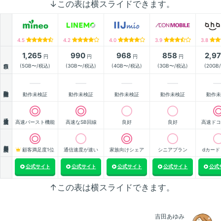
↓この表は横スライドできます。
4.5
4.2
4.0
3.9
3.8
1,265
990
968
858
2,9
円
円
円
円
月額
(5GB〜/税込)
(3GB〜/税込)
(4GB〜/税込)
(3GB〜/税込)
(20GB
動作確認
動作未検証
動作未検証
動作未検証
動作未検証
動作未
通信速度
高速バースト機能
高速なSB回線
良好
良好
高速ドコ
顧客満足度
顧客満足度1位
通信速度が速い
家族向けシェア
シニアプラン
dカード
公式サイト
公式サイト
公式サイト
公式サイト
公式
↑この表は横スライドできます。
吉田あゆみ