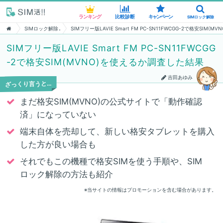
ランキング
ランキング
比較診断
比較診断
キャンペーン
キャンペーン
SIMロック解除
SIMロック解除
SIMロック解除
SIMフリー版LAVIE Smart FM PC-SN11FWCGG-2で格安SIM
SIMフリー版LAVIE Smart FM PC-SN11FWCGG
-2で格安SIM(MVNO)を使えるか調査した結果
吉田あゆみ
ざっくり言うと…
まだ格安SIM(MVNO)の公式サイトで「動作確認
済」になっていない
端末自体を売却して、新しい格安タブレットを購入
した方が良い場合も
それでもこの機種で格安SIMを使う手順や、SIM
ロック解除の方法も紹介
※当サイトの情報はプロモーションを含む場合があります。