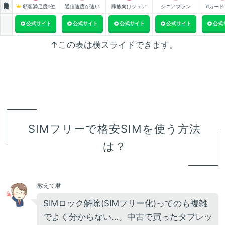
顧客満足度1位
通信速度が速い
家族向けシェア
シニアプラン
dカード
公式サイト
公式サイト
公式サイト
公式サイト
公式
↑この表は横スライドできます。
SIMフリーで格安SIMを使う方法
は？
教えて君
SIMロック解除(SIMフリー化)ってのも複雑
でよく分からない…。中古で買ったタブレッ