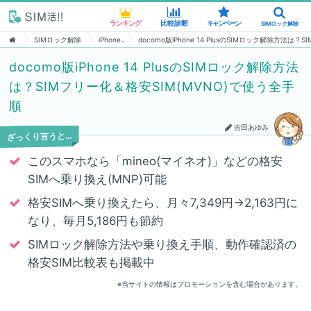
ランキング
ランキング
比較診断
比較診断
キャンペーン
キャンペーン
SIMロック解除
SIMロック解除
SIMロック解除
iPhone
docomo版iPhone 14 PlusのSIMロック解除方法は
docomo版iPhone 14 PlusのSIMロック解除方法
は？SIMフリー化＆格安SIM(MVNO)で使う全手
順
吉田あゆみ
ざっくり言うと…
このスマホなら「mineo(マイネオ)」などの格安
SIMへ乗り換え(MNP)可能
格安SIMへ乗り換えたら、月々7,349円→2,163円に
なり、毎月5,186円も節約
SIMロック解除方法や乗り換え手順、動作確認済の
格安SIM比較表も掲載中
※当サイトの情報はプロモーションを含む場合があります。