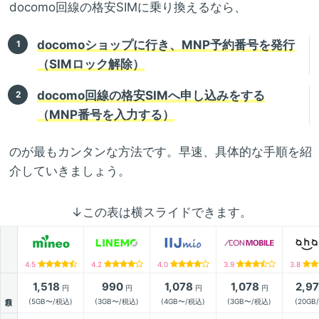
docomo回線の格安SIMに乗り換えるなら、
docomoショップに行き、MNP予約番号を発行
（SIMロック解除）
docomo回線の格安SIMへ申し込みをする
（MNP番号を入力する）
のが最もカンタンな方法です。早速、具体的な手順を紹
介していきましょう。
↓この表は横スライドできます。
4.5
4.2
4.0
3.9
3.8
1,518
990
1,078
1,078
2,9
円
円
円
円
月額
(5GB〜/税込)
(3GB〜/税込)
(4GB〜/税込)
(3GB〜/税込)
(20GB