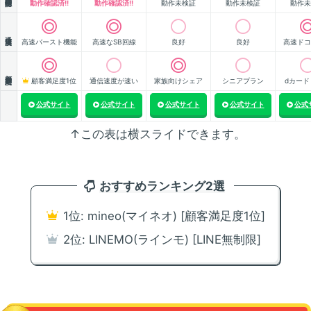
動作確認済!!
動作確認済!!
動作未検証
動作未検証
動作未
通信速度
高速バースト機能
高速なSB回線
良好
良好
高速ドコ
顧客満足度
顧客満足度1位
通信速度が速い
家族向けシェア
シニアプラン
dカード
公式サイト
公式サイト
公式サイト
公式サイト
公式
↑この表は横スライドできます。
おすすめランキング2選
1位: mineo(マイネオ) [顧客満足度1位]
2位: LINEMO(ラインモ) [LINE無制限]