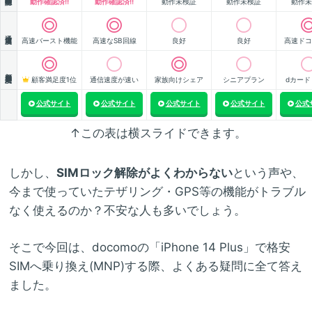
動作確認済!!
動作確認済!!
動作未検証
動作未検証
動作未
通信速度
高速バースト機能
高速なSB回線
良好
良好
高速ドコ
顧客満足度
顧客満足度1位
通信速度が速い
家族向けシェア
シニアプラン
dカード
公式サイト
公式サイト
公式サイト
公式サイト
公式
↑この表は横スライドできます。
しかし、
SIMロック解除がよくわからない
という声や、
今まで使っていたテザリング・GPS等の機能がトラブル
なく使えるのか？不安な人も多いでしょう。
そこで今回は、docomoの「iPhone 14 Plus」で格安
SIMへ乗り換え(MNP)する際、よくある疑問に全て答え
ました。