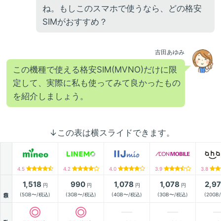
ね。もしこのスマホで使うなら、どの格安
SIMがおすすめ？
吉田あゆみ
この機種で使える格安SIM(MVNO)だけに限
定して、実際に私も使ってみて良かったもの
を紹介しましょう。
↓この表は横スライドできます。
4.5
4.2
4.0
3.9
3.8
1,518
990
1,078
1,078
2,9
円
円
円
円
月額
(5GB〜/税込)
(3GB〜/税込)
(4GB〜/税込)
(3GB〜/税込)
(20GB
動作確認