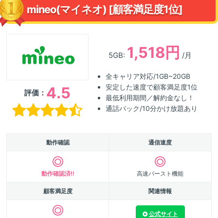
mineo(マイネオ) [顧客満足度1位]
1,518円
5GB:
/月
全キャリア対応/1GB~20GB
安定した速度で顧客満足度1位
4.5
評価：
最低利用期間／解約金なし！
通話パック/10分かけ放題あり
動作確認
通信速度
動作確認済!!
高速バースト機能
顧客満足度
関連情報
公式サイト