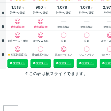
1,518
990
1,078
1,078
2,9
円
円
円
円
月額
(5GB〜/税込)
(3GB〜/税込)
(4GB〜/税込)
(3GB〜/税込)
(20GB
動作確認
動作確認済!!
動作確認済!!
動作未検証
動作未検証
動作未
通信速度
高速バースト機能
高速なSB回線
良好
良好
高速ドコ
顧客満足度
顧客満足度1位
通信速度が速い
家族向けシェア
シニアプラン
dカード
公式サイト
公式サイト
公式サイト
公式サイト
公式
↑この表は横スライドできます。