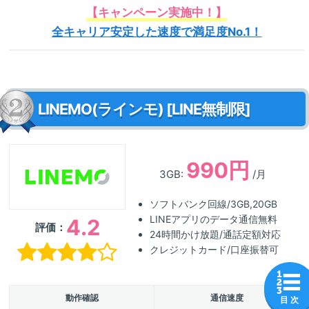
【キャンペーン実施中！】
全キャリア安定した速度で満足度No.1！
LINEMO(ラインモ) [LINE無制限]
990円
3GB:
/月
ソフトバンク回線/3GB,20GB
LINEアプリのデータ通信無料
4.2
評価：
24時間かけ放題/通話定額対応
クレジットカード/口座振替可
動作確認
通信速度
目 次