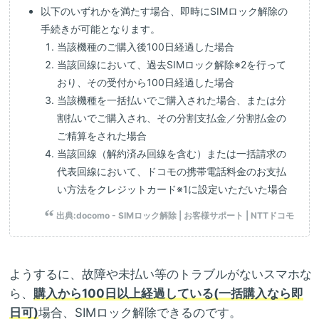
以下のいずれかを満たす場合、即時にSIMロック解除の
手続きが可能となります。
当該機種のご購入後100日経過した場合
当該回線において、過去SIMロック解除※2を行って
おり、その受付から100日経過した場合
当該機種を一括払いでご購入された場合、または分
割払いでご購入され、その分割支払金／分割払金の
ご精算をされた場合
当該回線（解約済み回線を含む）または一括請求の
代表回線において、ドコモの携帯電話料金のお支払
い方法をクレジットカード※1に設定いただいた場合
出典:
docomo - SIMロック解除 | お客様サポート | NTTドコモ
ようするに、故障や未払い等のトラブルがないスマホな
ら、
購入から100日以上経過している(一括購入なら即
日可)
場合、SIMロック解除できるのです。