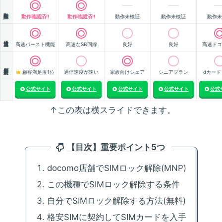
動作確認
動作確認済!!
動作確認済!!
動作未検証
動作未検証
動作未
通信速度
高速バースト機能
高速なSB回線
良好
良好
高速ドコ
顧客満足度
顧客満足度1位
通信速度が速い
家族向けシェア
シニアプラン
dカード
公式サイト
公式サイト
公式サイト
公式サイト
公式
↑この表は横スライドできます。
【目次】重要ポイント5つ
docomo店舗でSIMロック解除(MNP)
この機種でSIMロック解除する条件
自分でSIMロック解除する方法(無料)
格安SIMに契約してSIMカードを入手