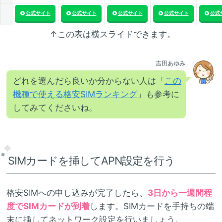
公式サイト
公式サイト
公式サイト
公式サイト
公式
↑この表は横スライドできます。
吉田あゆみ
どれを選んだら良いか分からない人は「
この
機種で使える格安SIMランキング
」も参考に
してみてくださいね。
SIMカードを挿してAPN設定を行う
格安SIMへの申し込みが完了したら、
3日から一週間程
度でSIMカードが到着
します。SIMカードを手持ちの端
末に挿してネットワーク設定を行いましょう。