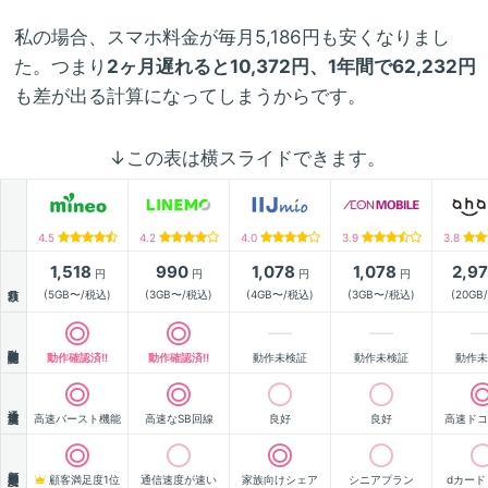
私の場合、スマホ料金が毎月5,186円も安くなりまし
た。つまり
2ヶ月遅れると10,372円、1年間で62,232円
も差が出る計算になってしまうからです。
↓この表は横スライドできます。
4.5
4.2
4.0
3.9
3.8
1,518
990
1,078
1,078
2,9
円
円
円
円
月額
(5GB〜/税込)
(3GB〜/税込)
(4GB〜/税込)
(3GB〜/税込)
(20GB
動作確認
動作確認済!!
動作確認済!!
動作未検証
動作未検証
動作未
通信速度
高速バースト機能
高速なSB回線
良好
良好
高速ドコ
顧客満足度
顧客満足度1位
通信速度が速い
家族向けシェア
シニアプラン
dカード