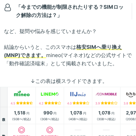
「今までの機能が制限されたりする？SIMロッ
ク解除の方法は？」
など、疑問や悩みを感じていませんか？
結論からいうと、このスマホは
格安SIMへ乗り換え
(MNP)できます。
mineo(マイネオ)などの公式サイトで
「動作確認済端末」として掲載されていました。
↓この表は横スライドできます。
4.5
4.2
4.0
3.9
3.8
1,518
990
1,078
1,078
2,9
円
円
円
円
月額
(5GB〜/税込)
(3GB〜/税込)
(4GB〜/税込)
(3GB〜/税込)
(20GB
動作確認