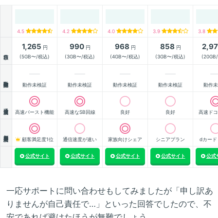
4.5
4.2
4.0
3.9
3.8
1,265
990
968
858
2,9
円
円
円
円
月額
(5GB〜/税込)
(3GB〜/税込)
(4GB〜/税込)
(3GB〜/税込)
(20GB
動作確認
動作未検証
動作未検証
動作未検証
動作未検証
動作未
通信速度
高速バースト機能
高速なSB回線
良好
良好
高速ドコ
顧客満足度
顧客満足度1位
通信速度が速い
家族向けシェア
シニアプラン
dカード
公式サイト
公式サイト
公式サイト
公式サイト
公式
一応サポートに問い合わせもしてみましたが「申し訳あ
りませんが自己責任で…」といった回答でしたので、不
安であれば避けたほうが無難でしょう。