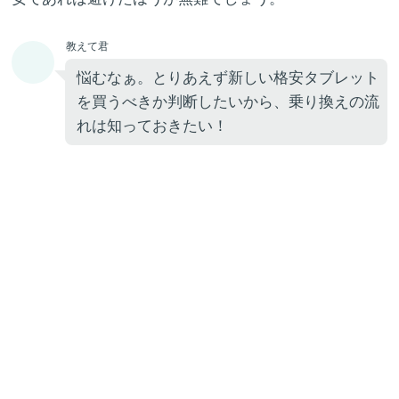
教えて君
悩むなぁ。とりあえず新しい格安タブレット
を買うべきか判断したいから、乗り換えの流
れは知っておきたい！
吉田あゆみ
それでは、このタブレットで格安SIMに乗り
換えする方法と、よくあるトラブルについて
解説していきます。
【2026年8月】
docomoで使える格安SIMラ
結果
発表
ンキング1位は？