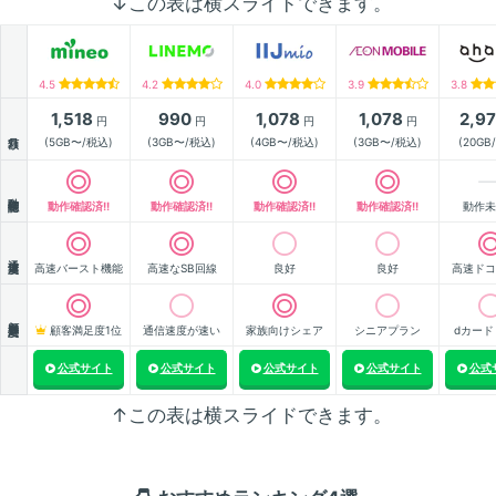
↓この表は横スライドできます。
4.5
4.2
4.0
3.9
3.8
1,518
990
1,078
1,078
2,9
円
円
円
円
月額
(5GB〜/税込)
(3GB〜/税込)
(4GB〜/税込)
(3GB〜/税込)
(20GB
動作確認
動作確認済!!
動作確認済!!
動作確認済!!
動作確認済!!
動作未
通信速度
高速バースト機能
高速なSB回線
良好
良好
高速ドコ
顧客満足度
顧客満足度1位
通信速度が速い
家族向けシェア
シニアプラン
dカード
公式サイト
公式サイト
公式サイト
公式サイト
公式
↑この表は横スライドできます。