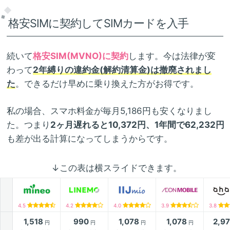
格安SIMに契約してSIMカードを入手
続いて
格安SIM(MVNO)に契約
します。今は法律が変
わって
2年縛りの違約金(解約清算金)は撤廃されまし
た
。できるだけ早めに乗り換えた方がお得です。
私の場合、スマホ料金が毎月5,186円も安くなりまし
た。つまり
2ヶ月遅れると10,372円、1年間で62,232円
も差が出る計算になってしまうからです。
↓この表は横スライドできます。
4.5
4.2
4.0
3.9
3.8
1,518
990
1,078
1,078
2,9
円
円
円
円
月額