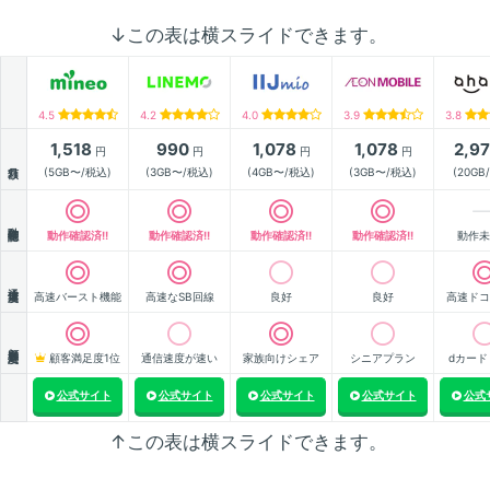
↓この表は横スライドできます。
4.5
4.2
4.0
3.9
3.8
1,518
990
1,078
1,078
2,9
円
円
円
円
月額
(5GB〜/税込)
(3GB〜/税込)
(4GB〜/税込)
(3GB〜/税込)
(20GB
動作確認
動作確認済!!
動作確認済!!
動作確認済!!
動作確認済!!
動作未
通信速度
高速バースト機能
高速なSB回線
良好
良好
高速ドコ
顧客満足度
顧客満足度1位
通信速度が速い
家族向けシェア
シニアプラン
dカード
公式サイト
公式サイト
公式サイト
公式サイト
公式
↑この表は横スライドできます。