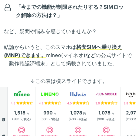
「今までの機能が制限されたりする？SIMロッ
ク解除の方法は？」
など、疑問や悩みを感じていませんか？
結論からいうと、このスマホは
格安SIMへ乗り換え
(MNP)できます。
mineo(マイネオ)などの公式サイトで
「動作確認済端末」として掲載されていました。
↓この表は横スライドできます。
4.5
4.2
4.0
3.9
3.8
1,518
990
1,078
1,078
2,9
円
円
円
円
月額
(5GB〜/税込)
(3GB〜/税込)
(4GB〜/税込)
(3GB〜/税込)
(20GB
動作確認