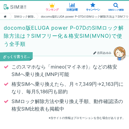
ランキング
ランキング
比較診断
比較診断
キャンペーン
キャンペーン
SIMロック解除
SIMロック解除
SIMロック解除
docomo版ELUGA power P-07DのSIMロック解除方法は？SIM
docomo版ELUGA power P-07DのSIMロック解
除方法は？SIMフリー化＆格安SIM(MVNO)で使
う全手順
吉田あゆみ
ざっくり言うと…
このスマホなら「mineo(マイネオ)」などの格安
SIMへ乗り換え(MNP)可能
格安SIMへ乗り換えたら、月々7,349円→2,163円に
なり、毎月5,186円も節約
SIMロック解除方法や乗り換え手順、動作確認済の
格安SIM比較表も掲載中
※当サイトの情報はプロモーションを含む場合があります。