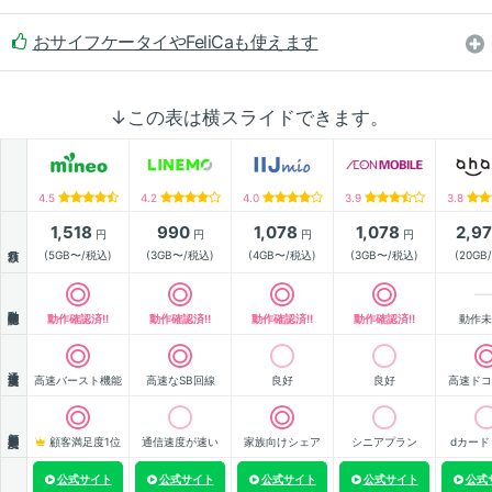
おサイフケータイやFeliCaも使えます
↓この表は横スライドできます。
4.5
4.2
4.0
3.9
3.8
1,518
990
1,078
1,078
2,9
円
円
円
円
月額
(5GB〜/税込)
(3GB〜/税込)
(4GB〜/税込)
(3GB〜/税込)
(20GB
動作確認
動作確認済!!
動作確認済!!
動作確認済!!
動作確認済!!
動作未
通信速度
高速バースト機能
高速なSB回線
良好
良好
高速ドコ
顧客満足度
顧客満足度1位
通信速度が速い
家族向けシェア
シニアプラン
dカード
公式サイト
公式サイト
公式サイト
公式サイト
公式