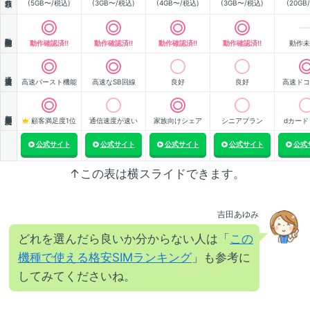
(5GB〜/税込)
(3GB〜/税込)
(4GB〜/税込)
(3GB〜/税込)
(20GB
動作確認
動作確認済!!
動作確認済!!
動作確認済!!
動作確認済!!
動作未
通信速度
高速バースト機能
高速なSB回線
良好
良好
高速ドコ
顧客満足度
顧客満足度1位
通信速度が速い
家族向けシェア
シニアプラン
dカード
公式サイト
公式サイト
公式サイト
公式サイト
公式
↑この表は横スライドできます。
吉田あゆみ
どれを選んだら良いか分からない人は「
この
機種で使える格安SIMランキング
」も参考に
してみてくださいね。