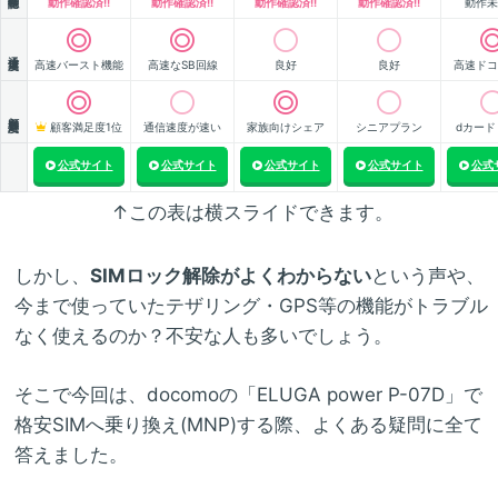
動作確認済!!
動作確認済!!
動作確認済!!
動作確認済!!
動作未
通信速度
高速バースト機能
高速なSB回線
良好
良好
高速ドコ
顧客満足度
顧客満足度1位
通信速度が速い
家族向けシェア
シニアプラン
dカード
公式サイト
公式サイト
公式サイト
公式サイト
公式
↑この表は横スライドできます。
しかし、
SIMロック解除がよくわからない
という声や、
今まで使っていたテザリング・GPS等の機能がトラブル
なく使えるのか？不安な人も多いでしょう。
そこで今回は、docomoの「ELUGA power P-07D」で
格安SIMへ乗り換え(MNP)する際、よくある疑問に全て
答えました。