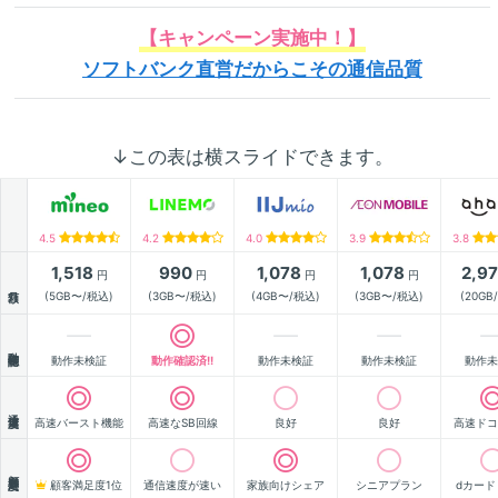
【キャンペーン実施中！】
ソフトバンク直営だからこその通信品質
↓この表は横スライドできます。
4.5
4.2
4.0
3.9
3.8
1,518
990
1,078
1,078
2,9
円
円
円
円
月額
(5GB〜/税込)
(3GB〜/税込)
(4GB〜/税込)
(3GB〜/税込)
(20GB
動作確認
動作未検証
動作確認済!!
動作未検証
動作未検証
動作未
通信速度
高速バースト機能
高速なSB回線
良好
良好
高速ドコ
顧客満足度
顧客満足度1位
通信速度が速い
家族向けシェア
シニアプラン
dカード