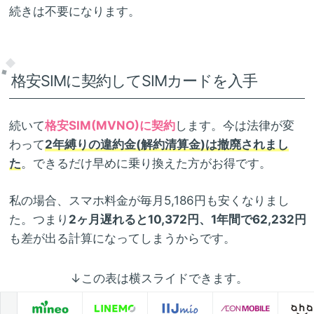
続きは不要になります。
格安SIMに契約してSIMカードを入手
続いて
格安SIM(MVNO)に契約
します。今は法律が変
わって
2年縛りの違約金(解約清算金)は撤廃されまし
た
。できるだけ早めに乗り換えた方がお得です。
私の場合、スマホ料金が毎月5,186円も安くなりまし
た。つまり
2ヶ月遅れると10,372円、1年間で62,232円
も差が出る計算になってしまうからです。
↓この表は横スライドできます。