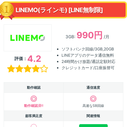
LINEMO(ラインモ) [LINE無制限]
990円
3GB:
/月
ソフトバンク回線/3GB,20GB
LINEアプリのデータ通信無料
4.2
評価：
24時間かけ放題/通話定額対応
クレジットカード/口座振替可
動作確認
通信速度
動作確認済!!
高速なSB回線
顧客満足度
関連情報