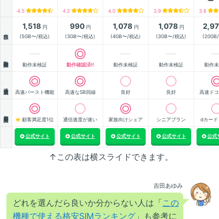
4.5
4.2
4.0
3.9
3.8
1,518
990
1,078
1,078
2,9
円
円
円
円
月額
(5GB〜/税込)
(3GB〜/税込)
(4GB〜/税込)
(3GB〜/税込)
(20GB
動作確認
動作未検証
動作確認済!!
動作未検証
動作未検証
動作未
通信速度
高速バースト機能
高速なSB回線
良好
良好
高速ドコ
顧客満足度
顧客満足度1位
通信速度が速い
家族向けシェア
シニアプラン
dカード
公式サイト
公式サイト
公式サイト
公式サイト
公式
↑この表は横スライドできます。
吉田あゆみ
どれを選んだら良いか分からない人は「
この
機種で使える格安SIMランキング
」も参考に