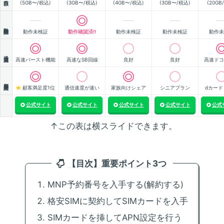
(5GB〜/税込)
(3GB〜/税込)
(4GB〜/税込)
(3GB〜/税込)
(20GB
動作確認
動作未検証
動作確認済!!
動作未検証
動作未検証
動作未
通信速度
高速バースト機能
高速なSB回線
良好
良好
高速ドコ
顧客満足度
顧客満足度1位
通信速度が速い
家族向けシェア
シニアプラン
dカード
公式サイト
公式サイト
公式サイト
公式サイト
公式
↑この表は横スライドできます。
【目次】重要ポイント3つ
MNP予約番号を入手する(解約する)
格安SIMに契約してSIMカードを入手
SIMカードを挿してAPN設定を行う