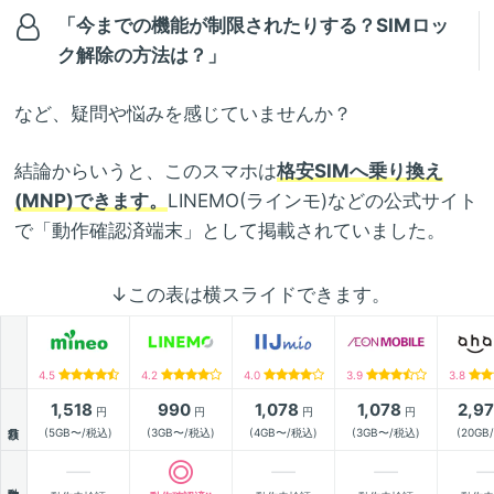
「今までの機能が制限されたりする？SIMロッ
ク解除の方法は？」
など、疑問や悩みを感じていませんか？
結論からいうと、このスマホは
格安SIMへ乗り換え
(MNP)できます。
LINEMO(ラインモ)などの公式サイト
で「動作確認済端末」として掲載されていました。
↓この表は横スライドできます。
4.5
4.2
4.0
3.9
3.8
1,518
990
1,078
1,078
2,9
円
円
円
円
月額
(5GB〜/税込)
(3GB〜/税込)
(4GB〜/税込)
(3GB〜/税込)
(20GB
動作確認