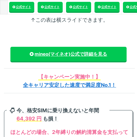
公式サイト
公式サイト
公式サイト
公式サイト
公式
↑この表は横スライドできます。
mineo(マイネオ)
公式で詳細を見る
【キャンペーン実施中！】
全キャリア安定した速度で満足度No.1！
今、格安SIMに乗り換えないと年間
64,392 円
も損！
ほとんどの場合、2年縛りの解約清算金を支払って