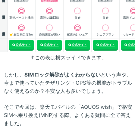
動作未検証
動作確認済!!
動作未検証
動作未検証
動作未
通信速度
高速バースト機能
高速なSB回線
良好
良好
高速ドコ
顧客満足度
顧客満足度1位
通信速度が速い
家族向けシェア
シニアプラン
dカード
公式サイト
公式サイト
公式サイト
公式サイト
公式
↑この表は横スライドできます。
しかし、
SIMロック解除がよくわからない
という声や、
今まで使っていたテザリング・GPS等の機能がトラブル
なく使えるのか？不安な人も多いでしょう。
そこで今回は、楽天モバイルの「AQUOS wish」で格安
SIMへ乗り換え(MNP)する際、よくある疑問に全て答え
ました。