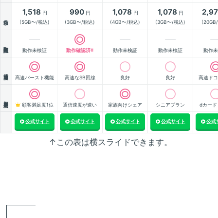
1,518
990
1,078
1,078
2,9
円
円
円
円
月額
(5GB〜/税込)
(3GB〜/税込)
(4GB〜/税込)
(3GB〜/税込)
(20GB
動作確認
動作未検証
動作確認済!!
動作未検証
動作未検証
動作未
通信速度
高速バースト機能
高速なSB回線
良好
良好
高速ドコ
顧客満足度
顧客満足度1位
通信速度が速い
家族向けシェア
シニアプラン
dカード
公式サイト
公式サイト
公式サイト
公式サイト
公式
↑この表は横スライドできます。