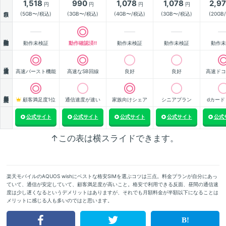
1,518
990
1,078
1,078
2,9
円
円
円
円
月額
(5GB〜/税込)
(3GB〜/税込)
(4GB〜/税込)
(3GB〜/税込)
(20GB
動作確認
動作未検証
動作確認済!!
動作未検証
動作未検証
動作未
通信速度
高速バースト機能
高速なSB回線
良好
良好
高速ドコ
顧客満足度
顧客満足度1位
通信速度が速い
家族向けシェア
シニアプラン
dカード
公式サイト
公式サイト
公式サイト
公式サイト
公式
↑この表は横スライドできます。
楽天モバイルのAQUOS wishにベストな格安SIMを選ぶコツは三点。料金プランが自分にあっ
ていて、通信が安定していて、顧客満足度が高いこと。格安で利用できる反面、昼間の通信速
度は少し遅くなるというデメリットはありますが、それでも月額料金が半額以下になることは
メリットに感じる人も多いのではと思います。