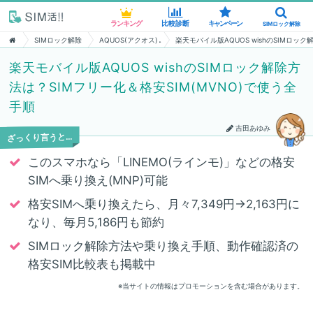
ランキング
ランキング
比較診断
比較診断
キャンペーン
キャンペーン
SIMロック解除
SIMロック解除
SIMロック解除
AQUOS(アクオス)
楽天モバイル版AQUOS wishのSIMロッ
楽天モバイル版AQUOS wishのSIMロック解除方
法は？SIMフリー化＆格安SIM(MVNO)で使う全
手順
吉田あゆみ
ざっくり言うと…
このスマホなら「LINEMO(ラインモ)」などの格安
SIMへ乗り換え(MNP)可能
格安SIMへ乗り換えたら、月々7,349円→2,163円に
なり、毎月5,186円も節約
SIMロック解除方法や乗り換え手順、動作確認済の
格安SIM比較表も掲載中
※当サイトの情報はプロモーションを含む場合があります。