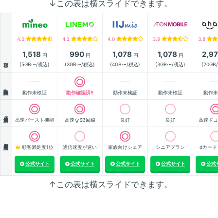
↓この表は横スライドできます。
4.5
4.2
4.0
3.9
3.8
1,518
990
1,078
1,078
2,9
円
円
円
円
月額
(5GB〜/税込)
(3GB〜/税込)
(4GB〜/税込)
(3GB〜/税込)
(20GB
動作確認
動作未検証
動作確認済!!
動作未検証
動作未検証
動作未
通信速度
高速バースト機能
高速なSB回線
良好
良好
高速ドコ
顧客満足度
顧客満足度1位
通信速度が速い
家族向けシェア
シニアプラン
dカード
公式サイト
公式サイト
公式サイト
公式サイト
公式
↑この表は横スライドできます。