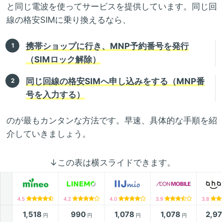
と同じ電波を使ってサービスを提供しています。同じ回
線の格安SIMに乗り換えるなら、
携帯ショップに行き、MNP予約番号を発行
（SIMロック解除）
同じ回線の格安SIMへ申し込みをする（MNP番
号を入力する）
のが最もカンタンな方法です。早速、具体的な手順を紹
介していきましょう。
↓この表は横スライドできます。
4.5
4.2
4.0
3.9
3.8
1,518
990
1,078
1,078
2,9
円
円
円
円
月額