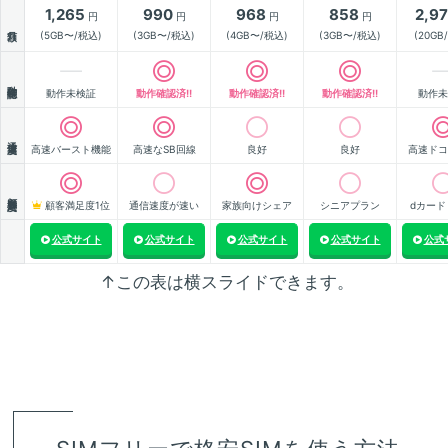
1,265
990
968
858
2,9
円
円
円
円
月額
(5GB〜/税込)
(3GB〜/税込)
(4GB〜/税込)
(3GB〜/税込)
(20GB
動作確認
動作未検証
動作確認済!!
動作確認済!!
動作確認済!!
動作未
通信速度
高速バースト機能
高速なSB回線
良好
良好
高速ドコ
顧客満足度
顧客満足度1位
通信速度が速い
家族向けシェア
シニアプラン
dカード
公式サイト
公式サイト
公式サイト
公式サイト
公式
↑この表は横スライドできます。