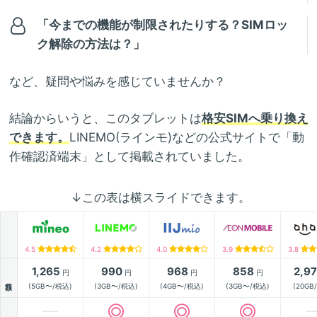
「今までの機能が制限されたりする？SIMロッ
ク解除の方法は？」
など、疑問や悩みを感じていませんか？
結論からいうと、このタブレットは
格安SIMへ乗り換え
できます。
LINEMO(ラインモ)などの公式サイトで「動
作確認済端末」として掲載されていました。
↓この表は横スライドできます。
4.5
4.2
4.0
3.9
3.8
1,265
990
968
858
2,9
円
円
円
円
月額
(5GB〜/税込)
(3GB〜/税込)
(4GB〜/税込)
(3GB〜/税込)
(20GB