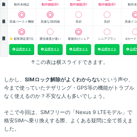
動作確認
動作未検証
動作確認済!!
動作確認済!!
動作確認済!!
動作未
通信速度
高速バースト機能
高速なSB回線
良好
良好
高速ドコ
顧客満足度
顧客満足度1位
通信速度が速い
家族向けシェア
シニアプラン
dカード
公式サイト
公式サイト
公式サイト
公式サイト
公式
↑この表は横スライドできます。
しかし、
SIMロック解除がよくわからない
という声や、
今まで使っていたテザリング・GPS等の機能がトラブル
なく使えるのか？不安な人も多いでしょう。
そこで今回は、SIMフリーの「Nexus 9 LTEモデル」で
格安SIMへ乗り換えする際、よくある疑問に全て答えま
した。