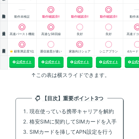
動作確認
動作未検証
動作確認済!!
動作確認済!!
動作確認済!!
動作未
通信速度
高速バースト機能
高速なSB回線
良好
良好
高速ドコ
顧客満足度
顧客満足度1位
通信速度が速い
家族向けシェア
シニアプラン
dカード
公式サイト
公式サイト
公式サイト
公式サイト
公式
↑この表は横スライドできます。
【目次】重要ポイント3つ
現在使っている携帯キャリアを解約
格安SIMに契約してSIMカードを入手
SIMカードを挿してAPN設定を行う