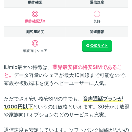
動作確認
通信速度
動作確認済!!
良好
顧客満足度
関連情報
公式サイト
家族向けシェア
IIJmio最大の特徴は、
業界最安値の格安SIMであるこ
と。
データ容量のシェアが最大10回線まで可能なので、
家族や複数端末を使うヘビーユーザーに人気。
ただでさえ安い格安SIMの中でも、
音声通話プランが
1,000円以下
というのは破格といえます。30分かけ放題
や家族向けオプションなどのサービスも充実。
通信速度も安定しています。ソフトバンク回線がないの