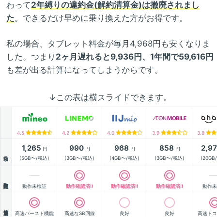
わって
2年縛りの違約金(解約清算金)は撤廃されまし
た
。できるだけ早めに乗り換えた方がお得です。
私の場合、タブレット料金が毎月4,968円も安くなりま
した。つまり
2ヶ月遅れると9,936円、1年間で59,616円
も差が出る計算になってしまうからです。
↓この表は横スライドできます。
4.5
4.2
4.0
3.9
3.8
1,265
990
968
858
2,9
円
円
円
円
月額
(5GB〜/税込)
(3GB〜/税込)
(4GB〜/税込)
(3GB〜/税込)
(20GB
動作確認
動作未検証
動作確認済!!
動作確認済!!
動作確認済!!
動作未
通信速度
高速バースト機能
高速なSB回線
良好
良好
高速ドコ