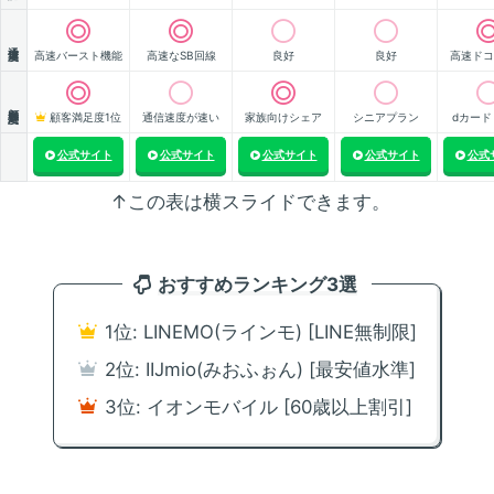
通信速度
高速バースト機能
高速なSB回線
良好
良好
高速ドコ
顧客満足度
顧客満足度1位
通信速度が速い
家族向けシェア
シニアプラン
dカード
公式サイト
公式サイト
公式サイト
公式サイト
公式
↑この表は横スライドできます。
おすすめランキング3選
1位: LINEMO(ラインモ) [LINE無制限]
2位: IIJmio(みおふぉん) [最安値水準]
3位: イオンモバイル [60歳以上割引]