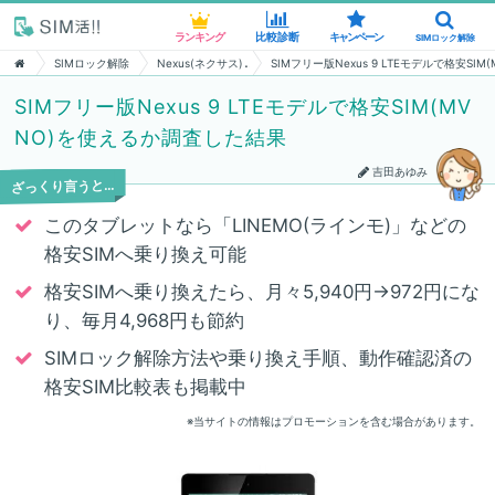
ランキング
ランキング
比較診断
比較診断
キャンペーン
キャンペーン
SIMロック解除
SIMロック解除
SIMロック解除
Nexus(ネクサス)
SIMフリー版Nexus 9 LTEモデルで格安S
SIMフリー版Nexus 9 LTEモデルで格安SIM(MV
NO)を使えるか調査した結果
吉田あゆみ
ざっくり言うと…
このタブレットなら「LINEMO(ラインモ)」などの
格安SIMへ乗り換え可能
格安SIMへ乗り換えたら、月々5,940円→972円にな
り、毎月4,968円も節約
SIMロック解除方法や乗り換え手順、動作確認済の
格安SIM比較表も掲載中
※当サイトの情報はプロモーションを含む場合があります。