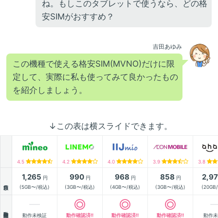
ね。もしこのタブレットで使うなら、どの格
安SIMがおすすめ？
吉田あゆみ
この機種で使える格安SIM(MVNO)だけに限
定して、実際に私も使ってみて良かったもの
を紹介しましょう。
↓この表は横スライドできます。
4.5
4.2
4.0
3.9
3.8
1,265
990
968
858
2,9
円
円
円
円
月額
(5GB〜/税込)
(3GB〜/税込)
(4GB〜/税込)
(3GB〜/税込)
(20GB
動作確認
動作未検証
動作確認済!!
動作確認済!!
動作確認済!!
動作未