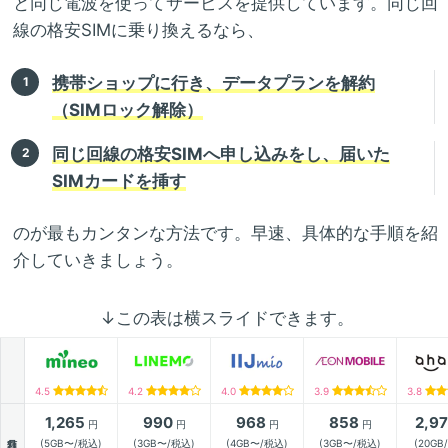
と同じ電波を使ってサービスを提供しています。同じ回
線の格安SIMに乗り換えるなら、
携帯ショップに行き、データプランを解約
（SIMロック解除）
同じ回線の格安SIMへ申し込みをし、届いた
SIMカードを挿す
のが最もカンタンな方法です。早速、具体的な手順を紹
介していきましょう。
↓この表は横スライドできます。
4.5
4.2
4.0
3.9
3.8
1,265
990
968
858
2,9
円
円
円
円
月額
(5GB〜/税込)
(3GB〜/税込)
(4GB〜/税込)
(3GB〜/税込)
(20GB