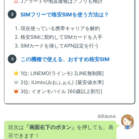
Jアラートや地震速報はアプリも検討
SIMフリーで格安SIMを使う方法は？
現在使っている携帯キャリアを解約
格安SIMに契約してSIMカードを入手
SIMカードを挿してAPN設定を行う
この機種で使える、おすすめ格安SIM
1位: LINEMO(ラインモ) [LINE無制限]
2位: IIJmio(みおふぉん) [最安値水準]
3位: イオンモバイル [60歳以上割引]
吉田あゆみ
目次は
「画面右下のボタン」
を押しても、表
示できます！